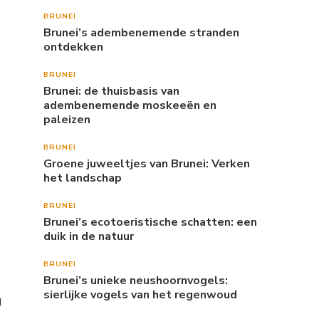
BRUNEI
Brunei’s adembenemende stranden
ontdekken
BRUNEI
Brunei: de thuisbasis van
adembenemende moskeeën en
paleizen
BRUNEI
Groene juweeltjes van Brunei: Verken
het landschap
BRUNEI
Brunei’s ecotoeristische schatten: een
duik in de natuur
BRUNEI
Brunei’s unieke neushoornvogels:
sierlijke vogels van het regenwoud
g