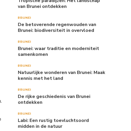
Tropische paradijzen: Het landschap
van Brunei ontdekken
BRUNEI
De betoverende regenwouden van
Brunei: biodiversiteit in overvloed
BRUNEI
Brunei: waar traditie en moderniteit
samenkomen
BRUNEI
Natuurlijke wonderen van Brunei: Maak
kennis met het land
BRUNEI
De rijke geschiedenis van Brunei
.
ontdekken
BRUNEI
e
Labi: Een rustig toevluchtsoord
midden in de natuur