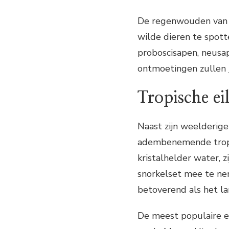
De regenwouden van 
wilde dieren te spott
proboscisapen, neus
ontmoetingen zullen j
Tropische ei
Naast zijn weelderige
adembenemende tropis
kristalhelder water, z
snorkelset mee te ne
betoverend als het la
De meest populaire e