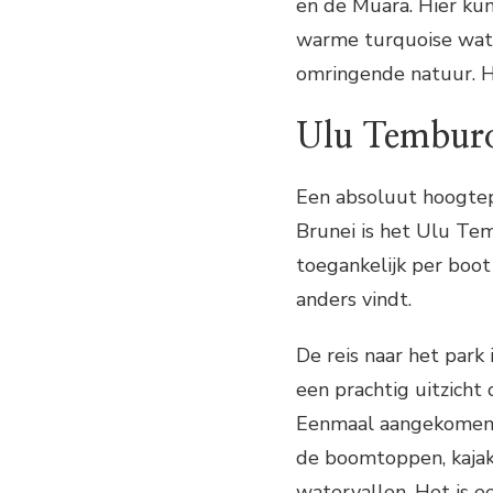
en de Muara. Hier ku
warme turquoise wate
omringende natuur. Het 
Ulu Temburo
Een absoluut hoogtep
Brunei is het Ulu Tem
toegankelijk per boot
anders vindt.
De reis naar het park 
een prachtig uitzicht
Eenmaal aangekomen 
de boomtoppen, kajak
watervallen. Het is ee