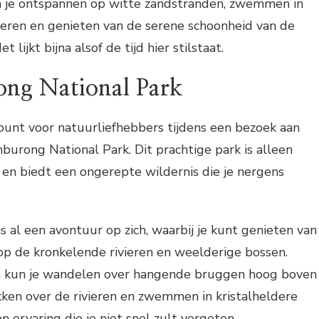
n je ontspannen op witte zandstranden, zwemmen in
ren en genieten van de serene schoonheid van de
lijkt bijna alsof de tijd hier stilstaat.
ng National Park
unt voor natuurliefhebbers tijdens een bezoek aan
burong National Park. Dit prachtige park is alleen
 en biedt een ongerepte wildernis die je nergens
is al een avontuur op zich, waarbij je kunt genieten van
 op de kronkelende rivieren en weelderige bossen.
kun je wandelen over hangende bruggen hoog boven
ken over de rivieren en zwemmen in kristalheldere
n ervaring die je niet snel zult vergeten.