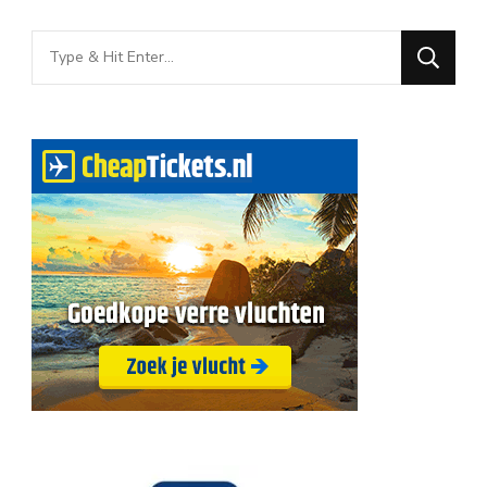
Looking
for
Something?