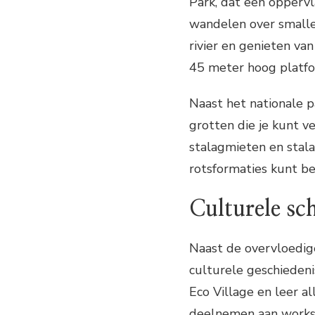
Park, dat een oppervl
wandelen over small
rivier en genieten v
45 meter hoog platfo
Naast het nationale 
grotten die je kunt v
stalagmieten en stala
rotsformaties kunt b
Culturele sc
Naast de overvloedig
culturele geschieden
Eco Village en leer al
deelnemen aan worksh