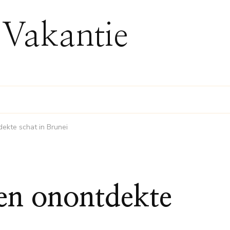
 Vakantie
ekte schat in Brunei
en onontdekte