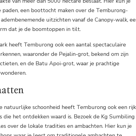
akte van meer dan 5000 hectare beslaat. Hier kun je
e paden, een boottocht maken over de Temburong-
an adembenemende uitzichten vanaf de Canopy-walk, e
rm dat je de boomtoppen in tilt.
park heeft Temburong ook een aantal spectaculaire
erkennen, waaronder de Pejalin-grot, bekend om zijn
ctieten, en de Batu Apoi-grot, waar je prachtige
ewonderen.
hatten
e natuurlijke schoonheid heeft Temburong ook een rij
is die het ontdekken waard is. Bezoek de Kg Sumbiling
les over de lokale tradities en ambachten. Hier kun je
ops waar je leert om traditionele ambachten te