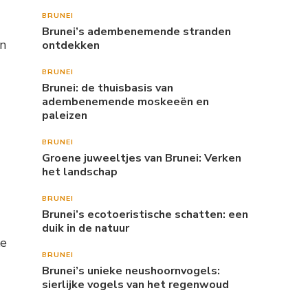
BRUNEI
Brunei’s adembenemende stranden
en
ontdekken
BRUNEI
Brunei: de thuisbasis van
adembenemende moskeeën en
paleizen
BRUNEI
Groene juweeltjes van Brunei: Verken
het landschap
BRUNEI
Brunei’s ecotoeristische schatten: een
duik in de natuur
ke
BRUNEI
Brunei’s unieke neushoornvogels:
sierlijke vogels van het regenwoud