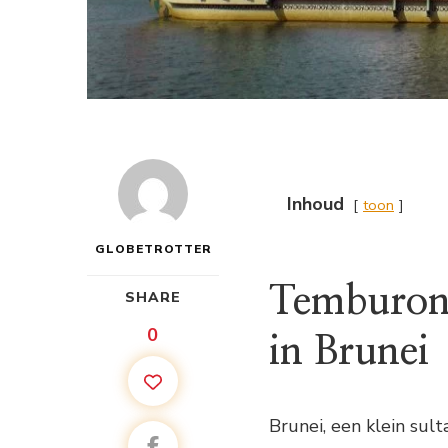
Inhoud
toon
GLOBETROTTER
Temburong
SHARE
0
in Brunei
Brunei, een klein sul