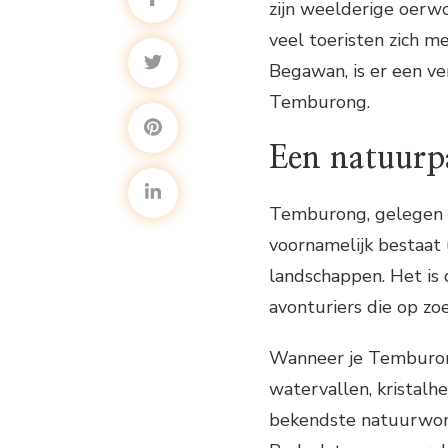
zijn weelderige oerw
veel toeristen zich m
Begawan, is er een v
Temburong.
Een natuurpa
Temburong, gelegen in
voornamelijk bestaat
landschappen. Het is
avonturiers die op zoe
Wanneer je Temburong
watervallen, kristalh
bekendste natuurwond