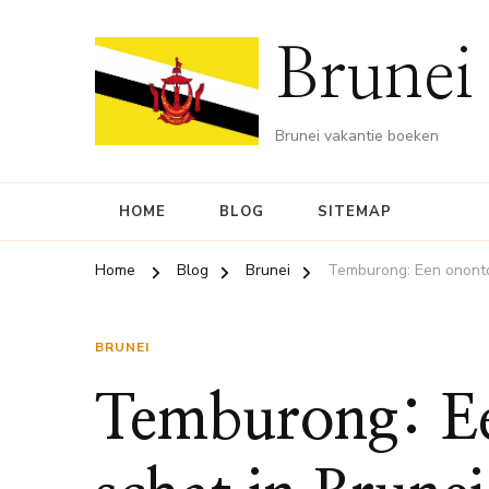
Brunei
Brunei vakantie boeken
HOME
BLOG
SITEMAP
Home
Blog
Brunei
Temburong: Een onontd
BRUNEI
Temburong: E