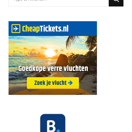
for
Something?