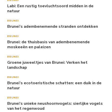
BRUNEI
Labi: Een rustig toevluchtsoord midden in de
natuur
BRUNEI
Brunei’s adembenemende stranden ontdekken
BRUNEI
Brunei: de thuisbasis van adembenemende
moskeeën en paleizen
BRUNEI
Groene juweeltjes van Brunei: Verken het
landschap
BRUNEI
Brunei’s ecotoeristische schatten: een duik in de
natuur
BRUNEI
Brunei’s unieke neushoornvogels: sierlijke vogels
van het regenwoud